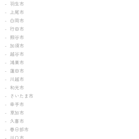
羽生市
上尾市
白岡市
行田市
熊谷市
加須市
越谷市
鴻巣市
蓮田市
川越市
和光市
さいたま市
幸手市
草加市
久喜市
春日部市
川口市