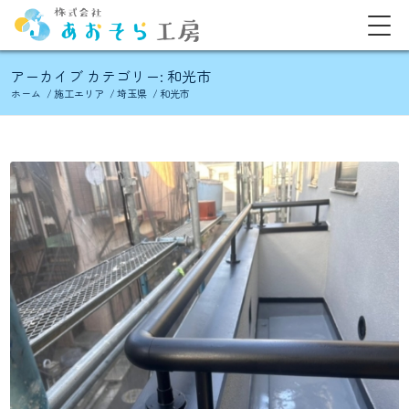
アーカイブ カテゴリー: 和光市
ホーム
/
施工エリア
/
埼玉県
/
和光市