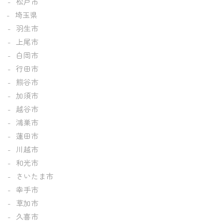
松戸市
埼玉県
羽生市
上尾市
白岡市
行田市
熊谷市
加須市
越谷市
鴻巣市
蓮田市
川越市
和光市
さいたま市
幸手市
草加市
久喜市