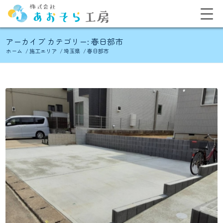
アーカイブ カテゴリー: 春日部市
ホーム
/
施工エリア
/
埼玉県
/
春日部市