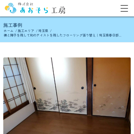
施工事例
ホーム
/
施工エリア
/
埼玉県
/
襖と障子を残して和のテイストを残したフローリング張り替え｜埼玉県春日部...