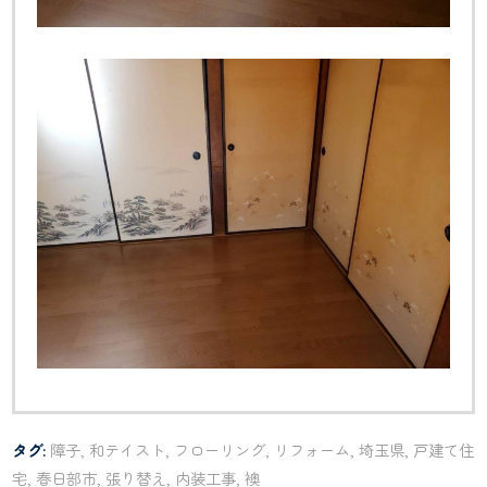
タグ:
障子
,
和テイスト
,
フローリング
,
リフォーム
,
埼玉県
,
戸建て住
宅
,
春日部市
,
張り替え
,
内装工事
,
襖