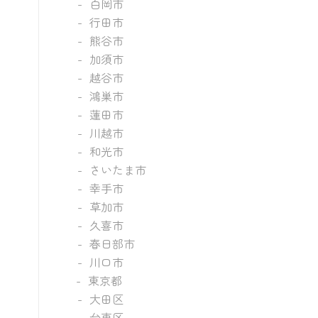
白岡市
行田市
熊谷市
加須市
越谷市
鴻巣市
蓮田市
川越市
和光市
さいたま市
幸手市
草加市
久喜市
春日部市
川口市
東京都
大田区
台東区