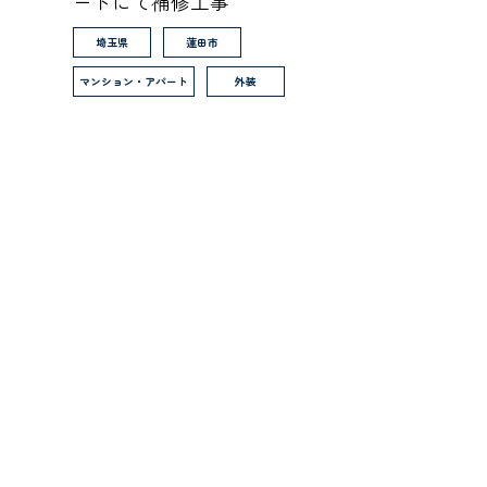
ートにて補修工事
埼玉県
蓮田市
マンション・アパート
外装