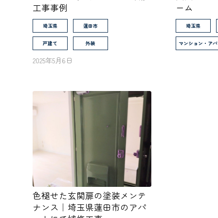
工事事例
ーム
埼玉県
蓮田市
埼玉県
戸建て
外装
マンション・アパ
2025年5月6日
色褪せた玄関扉の塗装メンテ
ナンス｜埼玉県蓮田市のアパ