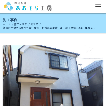
施工事例
ホーム
/
施工エリア
/
埼玉県
/
外観の色褪せに伴う外壁・屋根・付帯部の塗装工事｜埼玉県蓮田市のF様邸に...