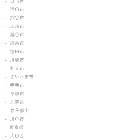
白岡市
行田市
熊谷市
加須市
越谷市
鴻巣市
蓮田市
川越市
和光市
さいたま市
幸手市
草加市
久喜市
春日部市
川口市
東京都
大田区