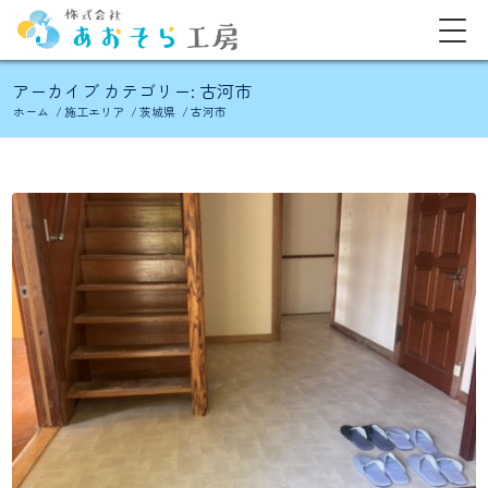
アーカイブ カテゴリー: 古河市
ホーム
/
施工エリア
/
茨城県
/
古河市