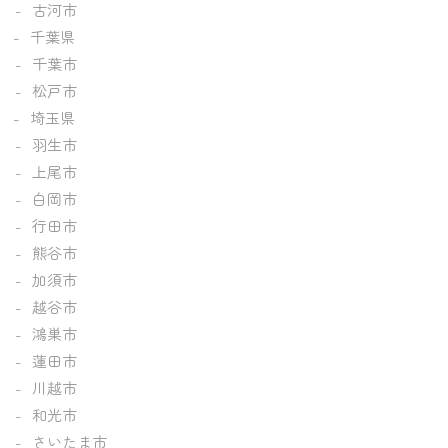
古河市
千葉県
千葉市
松戸市
埼玉県
羽生市
上尾市
白岡市
行田市
熊谷市
加須市
越谷市
鴻巣市
蓮田市
川越市
和光市
さいたま市