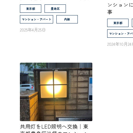
ンション
東京都
豊島区
事
マンション・アパート
内装
東京都
2025年4月25日
マンション・アパ
2024年10月2
共用灯をLED照明へ交換｜東