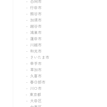
白岡市
行田市
熊谷市
加須市
越谷市
鴻巣市
蓮田市
川越市
和光市
さいたま市
幸手市
草加市
久喜市
春日部市
川口市
東京都
大田区
台東区