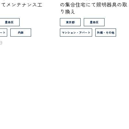
にてメンテナンス工
の集合住宅にて照明器具の取
り換え
豊島区
東京都
豊島区
ート
内装
マンション・アパート
外構・その他
4日