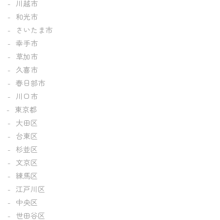
川越市
和光市
さいたま市
幸手市
草加市
久喜市
春日部市
川口市
東京都
大田区
台東区
杉並区
文京区
練馬区
江戸川区
中央区
世田谷区