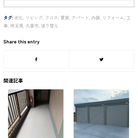
タグ:
劣化
,
リビング
,
クロス
,
賃貸
,
アパート
,
内装
,
リフォーム
,
工
事
,
埼玉県
,
久喜市
,
張り替え
Share this entry
関連記事