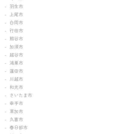
羽生市
上尾市
白岡市
行田市
熊谷市
加須市
越谷市
鴻巣市
蓮田市
川越市
和光市
さいたま市
幸手市
草加市
久喜市
春日部市