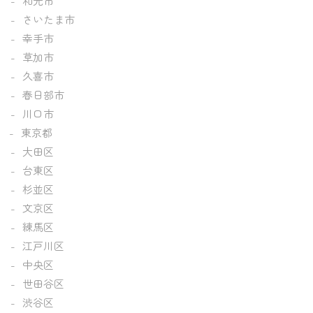
和光市
さいたま市
幸手市
草加市
久喜市
春日部市
川口市
東京都
大田区
台東区
杉並区
文京区
練馬区
江戸川区
中央区
世田谷区
渋谷区