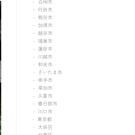
白岡市
行田市
熊谷市
加須市
越谷市
鴻巣市
蓮田市
川越市
和光市
さいたま市
幸手市
草加市
久喜市
春日部市
川口市
東京都
大田区
台東区