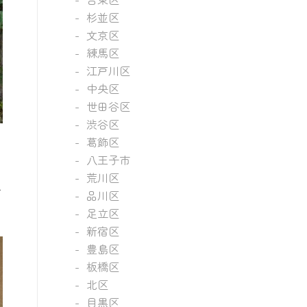
杉並区
文京区
練馬区
江戸川区
中央区
世田谷区
渋谷区
葛飾区
八王子市
荒川区
を
品川区
足立区
新宿区
豊島区
板橋区
北区
目黒区