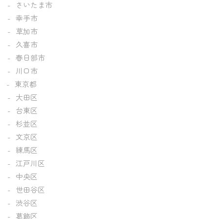
さいたま市
幸手市
草加市
久喜市
春日部市
川口市
東京都
大田区
台東区
杉並区
文京区
練馬区
江戸川区
中央区
世田谷区
渋谷区
葛飾区